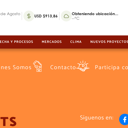
 de Agosto
Obteniendo ubicación...
USD $913,86
--°C
ECHA Y PROCESOS
MERCADOS
CLIMA
NUEVOS PROYECTO
énes Somos
Contacto
Participa c
Síguenos en: