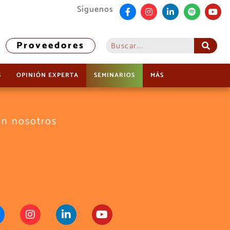
Síguenos
Proveedores
S
OPINIÓN EXPERTA
SEMINARIOS
MÁS
on nosotros