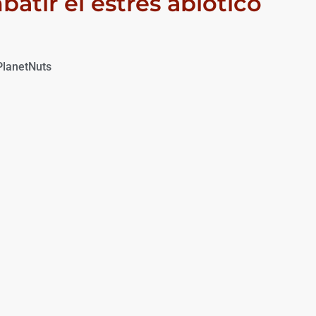
atir el estrés abiótico
PlanetNuts