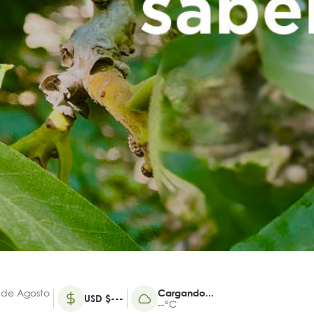
 de Agosto
Cargando...
USD $---
--°C