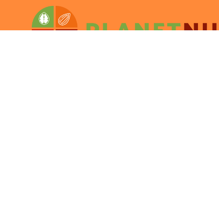
Lo último
Con
Manejos Agronómicos
Pro
Cosecha y Procesos
Mercados
Clima
Nuevos Proyectos
Expertos