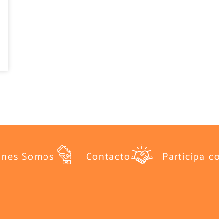
énes Somos
Contacto
Participa c