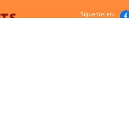
Síguenos en:
tacto
Términos y 
veedores