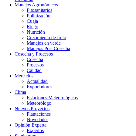
Manejos Agronómicos
Fitosanitarios
Polinización
Cuaja
Riego
Nutrición
Crecimiento de fruto
Manejos en verde
Manejos Post Cosecha
Cosecha y Procesos
Cosecha
Procesos
Calidad
Mercados
Actualidad
Exportadores
Clima
Estaciones Meteorológicas
Meteorólogo
Nuevos Proyectos
Plantaciones
Novedades
Opinión Experta
Expertos
Seminarios