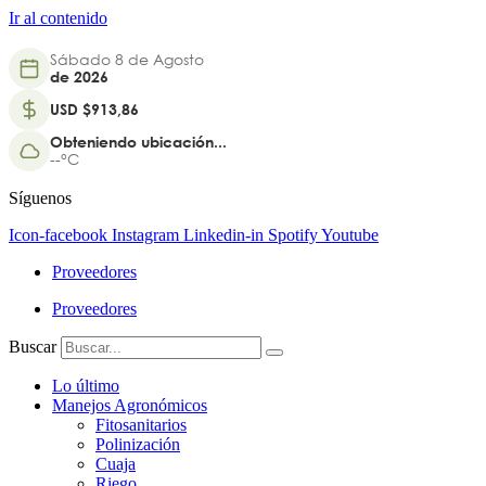
Ir al contenido
Sábado 8 de Agosto
de 2026
USD $913,86
Obteniendo ubicación...
--°C
Síguenos
Icon-facebook
Instagram
Linkedin-in
Spotify
Youtube
Proveedores
Proveedores
Buscar
Lo último
Manejos Agronómicos
Fitosanitarios
Polinización
Cuaja
Riego